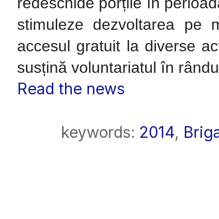
redeschide porțile în perioad
stimuleze dezvoltarea pe ma
accesul gratuit la diverse a
susțină voluntariatul în rândul 
Read the news
keywords:
2014
,
Brig