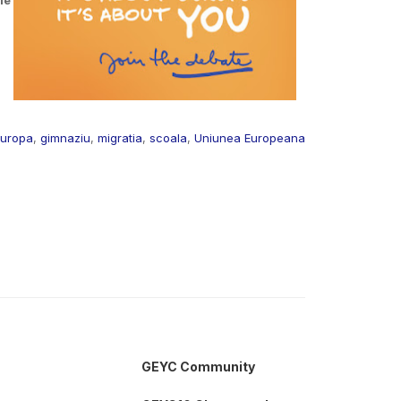
Europa
,
gimnaziu
,
migratia
,
scoala
,
Uniunea Europeana
GEYC Community