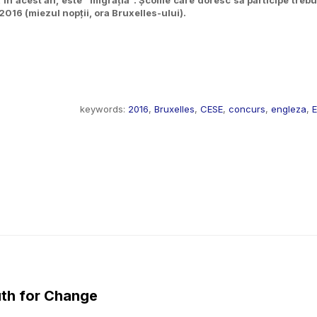
 2016 (miezul nopții, ora Bruxelles-ului).
keywords:
2016
,
Bruxelles
,
CESE
,
concurs
,
engleza
,
th for Change