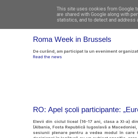
This site uses cookies from Google to 
are shared with Google along with per
statistics, and to detect and address
Roma Week in Brussels
De curând, am participat la un eveniment organizat 
Read the news
RO: Apel școli participante: „Eur
Elevii din ciclul liceal (16-17 ani, clasa a XI-a) 
(Albania, Fosta Republică Iugoslavă a Macedoniei, 
sesiunii plenare pentru a vedea modul în care 
decizional în legătură cu un subiect specific, care,