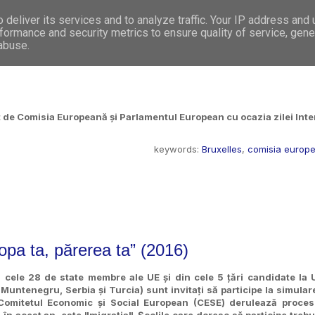
deliver its services and to analyze traffic. Your IP address and
WHO WE ARE
WHAT WE DO
GET INVOL
formance and security metrics to ensure quality of service, gen
 abuse.
de Comisia Europeană și Parlamentul European cu ocazia zilei Intern
keywords:
Bruxelles
,
comisia europ
opa ta, părerea ta” (2016)
din cele 28 de state membre ale UE și din cele 5 țări candidate la 
Muntenegru, Serbia și Turcia) sunt invitați să participe la simular
Comitetul Economic și Social European (CESE) derulează proces
 în acest an, este "migrația". Școlile care doresc să participe trebu