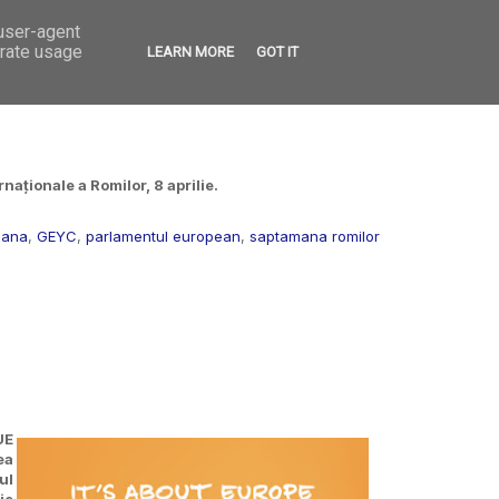
 user-agent
VED
CONTACT
OPEN CALLS
erate usage
LEARN MORE
GOT IT
aționale a Romilor, 8 aprilie.
eana
,
GEYC
,
parlamentul european
,
saptamana romilor
UE
ea
ul
ie