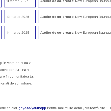
11 martie 2025
Atelier de co-creare
: New European Bauhaus
13 martie 2025
Atelier de co-creare
: New European Bauhaus
14 martie 2025
Atelier de co-creare
: New European Bauhaus
ii în viața de zi cu zi.
ative pentru TINEri.
icare în comunitatea ta.
asionați de schimbare.
crie-te aici:
geyc.ro/youthapp
Pentru mai multe detalii, vizitează site-ul