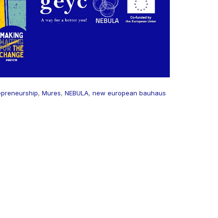
epreneurship
,
Mures
,
NEBULA
,
new european bauhaus