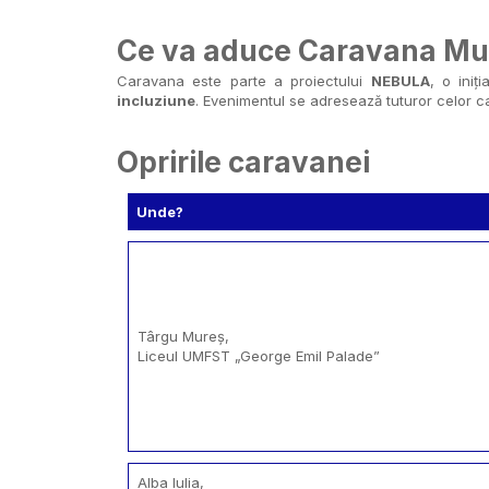
Ce va aduce Caravana Mu
Caravana este parte a proiectului
NEBULA
, o iniț
incluziune
. Evenimentul se adresează tuturor celor ca
Opririle caravanei
Unde?
Târgu Mureș,
Liceul UMFST „George Emil Palade”
Alba Iulia,