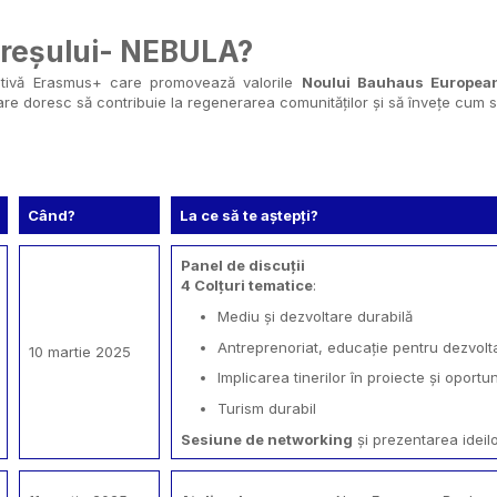
reșului- NEBULA?
iativă Erasmus+ care promovează valorile
Noului Bauhaus European (
re doresc să contribuie la regenerarea comunităților și să învețe cum să 
Când?
La ce să te aștepți?
Panel de discuții
4 Colțuri tematice
:
Mediu și dezvoltare durabilă
Antreprenoriat, educație pentru dezvolta
10 martie 2025
Implicarea tinerilor în proiecte și oportu
Turism durabil
Sesiune de networking
și prezentarea ideil