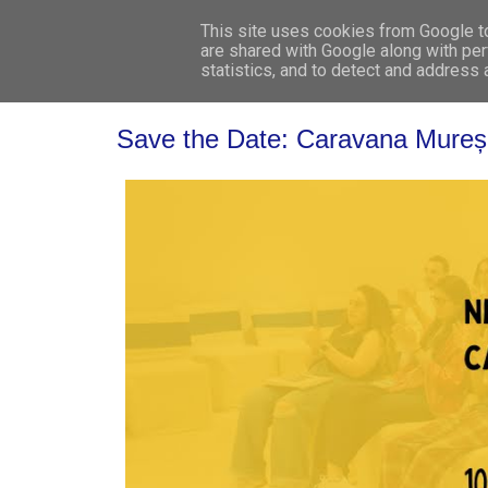
This site uses cookies from Google to 
are shared with Google along with per
statistics, and to detect and address
Save the Date: Caravana Mureș