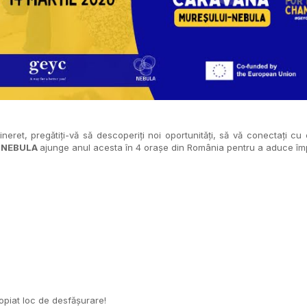
ineret, pregătiți-vă să descoperiți noi oportunități, să vă conectați cu e
i NEBULA
ajunge anul acesta în 4 orașe din România pentru a aduce împre
ropiat loc de desfășurare!