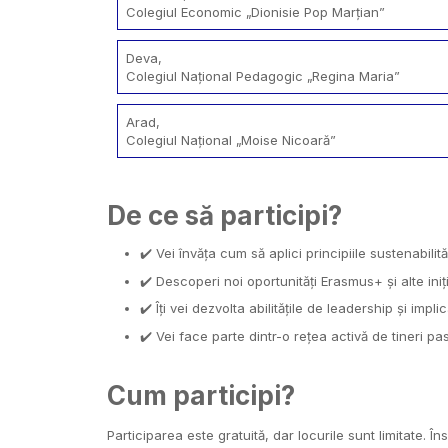
Colegiul Economic „Dionisie Pop Marțian”
Deva,
Colegiul Național Pedagogic „Regina Maria”
Arad,
Colegiul Național „Moise Nicoară”
De ce să participi?
✔️ Vei învăța cum să aplici principiile sustenabilităț
✔️ Descoperi noi oportunități Erasmus+ și alte iniți
✔️ Îți vei dezvolta abilitățile de leadership și impl
✔️ Vei face parte dintr-o rețea activă de tineri p
Cum participi?
Participarea este gratuită, dar locurile sunt limitate. Îns