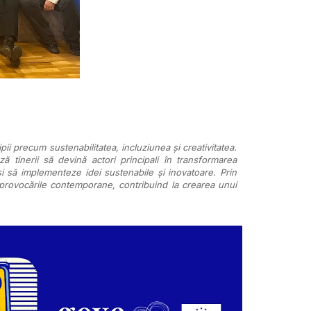
pii precum sustenabilitatea, incluziunea și creativitatea.
 tinerii să devină actori principali în transformarea
 și să implementeze idei sustenabile și inovatoare. Prin
 provocările contemporane, contribuind la crearea unui