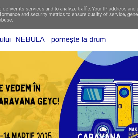
deliver its services and to analyze traffic. Your IP address and
WHO WE ARE
WHAT WE DO
GET INVOL
formance and security metrics to ensure quality of service, gen
 abuse.
ului- NEBULA - pornește la drum