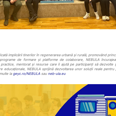
ată implicării tinerilor în regenerarea urbană și rurală, promovând princi
, programe de formare și platforme de colaborare, NEBULA încurajează
 practice, mentorat și resurse care îi ajută pe participanți să dezvolte
re educaționale, NEBULA sprijină dezvoltarea unor soluții reale pentru
 multe la
geyc.ro/NEBULA
sau
neb-ula.eu