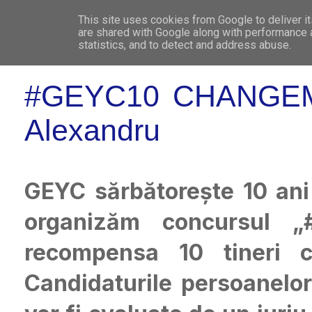
This site uses cookies from Google to deliver it
WHO 
are shared with Google along with performance a
statistics, and to detect and address abuse.
#GEYC10 CHANGEMA
Alexandru
GEYC sărbătorește 10 ani 
organizăm concursul 
recompensa 10 tineri c
Candidaturile persoanelor