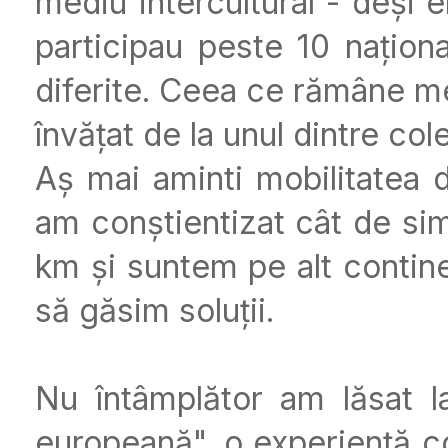
mediu intercultural - deși e
participau peste 10 național
diferite. Ceea ce rămâne me
învățat de la unul dintre col
Aș mai aminti mobilitatea d
am conștientizat cât de si
km și suntem pe alt contine
să găsim soluții.
Nu întâmplător am lăsat l
europeană", o experiență c