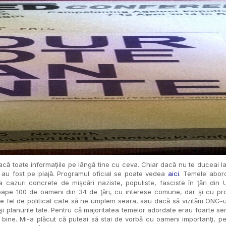
că toate informaţiile pe lângă tine cu ceva. Chiar dacă nu te duceai la 
au fost pe plajă. Programul oficial se poate vedea
aici
. Temele abord
a cazuri concrete de mişcări naziste, populiste, fasciste în ţări din
proape 100 de oameni din 34 de ţări, cu interese comune, dar şi cu pr
 fel de political cafe să ne umplem seara, sau dacă să vizităm ONG-urile
 şi planurile tale. Pentru că majoritatea temelor adordate erau foarte s
i bine. Mi-a plăcut că puteai să stai de vorbă cu oameni importanţi, p