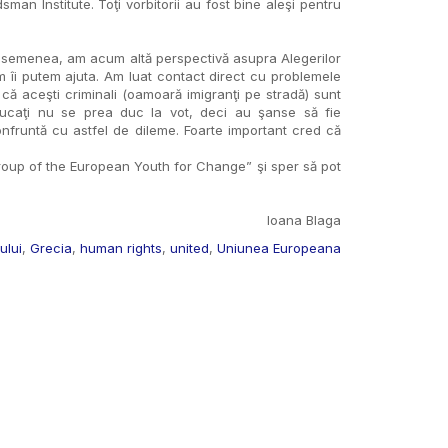
 Institute. Toţi vorbitorii au fost bine aleşi pentru
Deasemenea, am acum altă perspectivă asupra Alegerilor
 îi putem ajuta. Am luat contact direct cu problemele
ă aceşti criminali (oamoară imigranţi pe stradă) sunt
ducaţi nu se prea duc la vot, deci au şanse să fie
nfruntă cu astfel de dileme. Foarte important cred că
Group of the European Youth for Change” şi sper să pot
Ioana Blaga
ului
,
Grecia
,
human rights
,
united
,
Uniunea Europeana