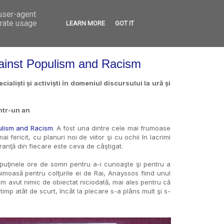
 user-agent
VED
CONTACT
OPEN CALLS
erate usage
LEARN MORE
GOT IT
gainst Populism and Racism
ialiști și activiști în domeniul discursului la ură și
ȋntr-un an
ulism and Racism
. A fost una dintre cele mai frumoase
ericit, cu planuri noi de viitor şi cu ochii în lacrimi
uranţă din fiecare este ceva de câştigat.
 puţinele ore de somn pentru a-i cunoaşte şi pentru a
faimoasă pentru colţurile ei de Rai, Anayssos fiind unul
 am avut nimic de obiectat niciodată, mai ales pentru că
timp atât de scurt, încât la plecare s-a plâns mult şi s-