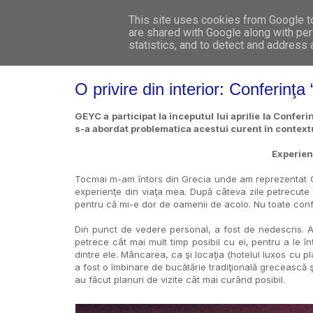
This site uses cookies from Google to 
are shared with Google along with per
statistics, and to detect and address
O privire din interior: Conferi
GEYC a participat la începutul lui aprilie la Conferi
s-a abordat problematica acestui curent în context
Experienţ
Tocmai m-am întors din Grecia unde am reprezentat 
experienţe din viaţa mea. După câteva zile petrecute î
pentru că mi-e dor de oamenii de acolo. Nu toate conf
Din punct de vedere personal, a fost de nedescris. A
petrece cât mai mult timp posibil cu ei, pentru a le în
dintre ele. Mâncarea, ca şi locaţia (hotelul luxos cu p
a fost o îmbinare de bucătărie tradiţională grecească şi
au făcut planuri de vizite cât mai curând posibil.