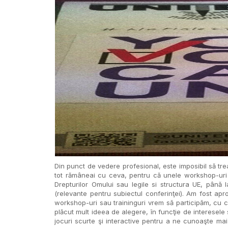
Din punct de vedere profesional, este imposibil să trea
tot rămâneai cu ceva, pentru că unele workshop-uri 
Drepturilor Omului sau legile si structura UE, până l
(relevante pentru subiectul conferinţei). Am fost a
workshop-uri sau traininguri vrem să participăm, cu ce
plăcut mult ideea de alegere, în funcţie de interesele
jocuri scurte şi interactive pentru a ne cunoaşte ma