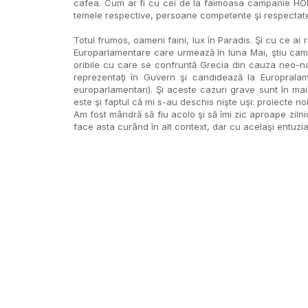
cafea. Cum ar fi cu cei de la faimoasa campanie HOPE
temele respective, persoane competente şi respectate î
Totul frumos, oameni faini, lux în Paradis. Şi cu ce 
Europarlamentare care urmează în luna Mai, ştiu cam 
oribile cu care se confruntă Grecia din cauza neo-na
reprezentaţi în Guvern şi candidează la Europrala
europarlamentari). Şi aceste cazuri grave sunt în ma
este şi faptul că mi s-au deschis nişte uşi: proiecte noi
Am fost mândră să fiu acolo şi să îmi zic aproape zil
face asta curând în alt context, dar cu acelaşi entuz