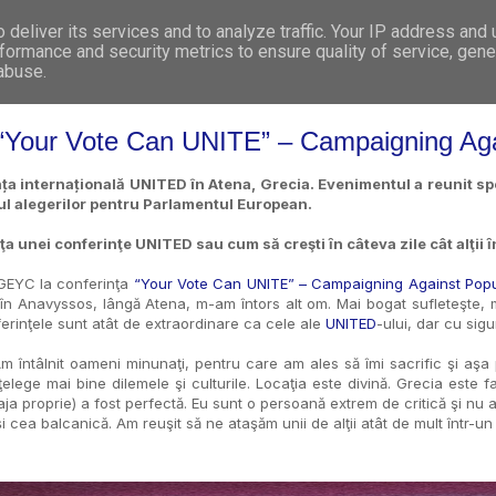
deliver its services and to analyze traffic. Your IP address and
WHO WE ARE
WHAT WE DO
GET INVOL
formance and security metrics to ensure quality of service, gen
 abuse.
nţa “Your Vote Can UNITE” – Campaigning A
nța internațională UNITED în Atena, Grecia. Evenimentul a reunit spec
ul alegerilor pentru Parlamentul European.
a unei conferinţe UNITED sau cum să creşti ȋn câteva zile cât alţii 
GEYC la conferinţa
“Your Vote Can UNITE” – Campaigning Against Pop
n Anavyssos, lângă Atena, m-am întors alt om. Mai bogat sufleteşte, mai f
erinţele sunt atât de extraordinare ca cele ale
UNITED
-ului, dar cu sig
m întâlnit oameni minunaţi, pentru care am ales să îmi sacrific şi aşa
ţelege mai bine dilemele şi culturile. Locaţia este divină. Grecia este 
laja proprie) a fost perfectă. Eu sunt o persoană extrem de critică şi nu
 cea balcanică. Am reuşit să ne ataşăm unii de alţii atât de mult într-un 