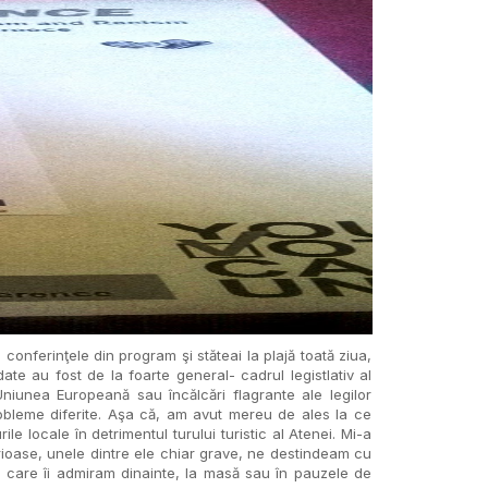
conferinţele din program şi stăteai la plajă toată ziua,
ate au fost de la foarte general- cadrul legistlativ al
 Uniunea Europeană sau încălcări flagrante ale legilor
obleme diferite. Aşa că, am avut mereu de ales la ce
 locale în detrimentul turului turistic al Atenei. Mi-a
erioase, unele dintre ele chiar grave, ne destindeam cu
e care îi admiram dinainte, la masă sau în pauzele de