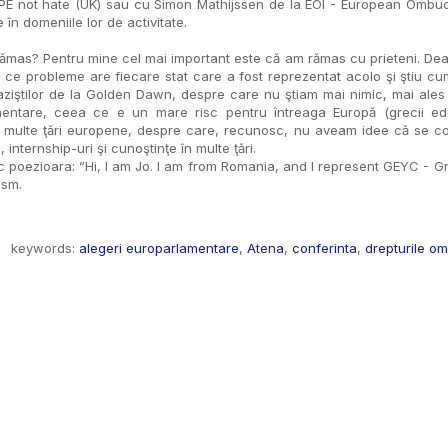
 not hate (UK) sau cu Simon Mathijssen de la EOI - European Ombudsman
n domeniile lor de activitate.
ai rămas? Pentru mine cel mai important este că am rămas cu prieteni. 
ce probleme are fiecare stat care a fost reprezentat acolo şi ştiu cum
ziştilor de la Golden Dawn, despre care nu ştiam mai nimic, mai ales c
mentare, ceea ce e un mare risc pentru întreaga Europă (grecii e
i multe ţări europene, despre care, recunosc, nu aveam idee că se co
, internship-uri şi cunoştinţe în multe ţări.
nic poezioara: ”Hi, I am Jo. I am from Romania, and I represent GEYC - 
iasm.
keywords:
alegeri europarlamentare
,
Atena
,
conferinta
,
drepturile om