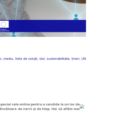
p
,
mediu
,
Sete de soluții
,
stsl
,
sustenabilitate
,
tineri
,
UN
special cele online pentru a candida la un loc de
 mâncătoare de nervi și de timp. Hai să aflăm mai