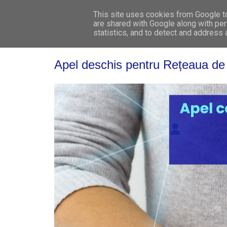
This site uses cookies from Google to 
are shared with Google along with per
statistics, and to detect and address
Apel deschis pentru Rețeaua de 