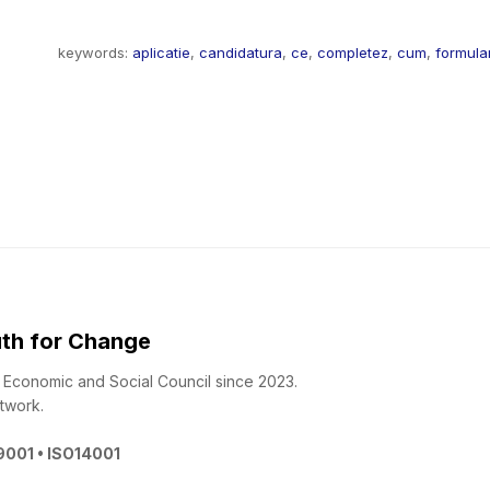
keywords:
aplicatie
,
candidatura
,
ce
,
completez
,
cum
,
formula
th for Change
 - Economic and Social Council since 2023.
twork.
O9001 • ISO14001