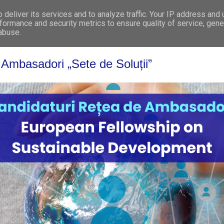
deliver its services and to analyze traffic. Your IP address and
WHO WE ARE
WHAT WE DO
GET INVOL
formance and security metrics to ensure quality of service, gen
 abuse.
Ambasadori „Sete de Soluții”