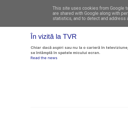
This site uses cookies from Google to 
are shared with Google along with per
statistics, and to detect and address
În vizită la TVR
Chiar dacă aspiri sau nu la o carieră în televiziun
se întâmplă în spatele micului ecran.
Read the news