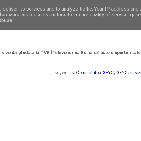
deliver its services and to analyze traffic. Your IP address and
WHO WE ARE
WHAT WE DO
GET INVOL
formance and security metrics to ensure quality of service, gen
 abuse.
e, o vizită ghidată la TVR (Televiziunea Română) este o oportunitate
keywords:
Comunitatea GEYC
,
GEYC
,
in viz