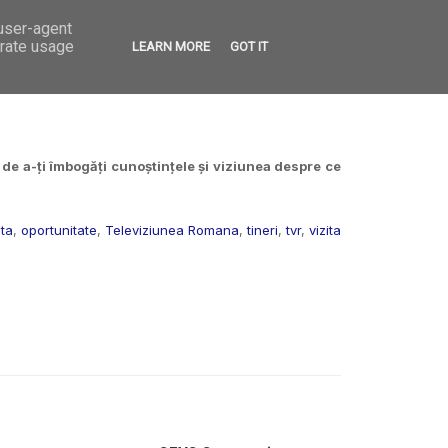
 user-agent
VED
CONTACT
OPEN CALLS
erate usage
LEARN MORE
GOT IT
 de a-ți îmbogăți cunoștințele și viziunea despre ce
ita
,
oportunitate
,
Televiziunea Romana
,
tineri
,
tvr
,
vizita