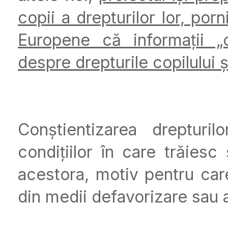
copii a drepturilor lor, por
Europene că informații „c
despre drepturile copilului ș
Conștientizarea drepturi
condițiilor în care trăiesc
acestora, motiv pentru care
din medii defavorizare sau af