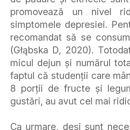
promovează un nivel ri
simptomele depresiei. Pentr
recomandat să se consume 
(Głąbska D, 2020). Totodată
micul dejun și numărul tota
faptul că studenții care mâ
8 porții de fructe și leg
gustări, au avut cel mai ridi
Ca urmare, deși sunt neces