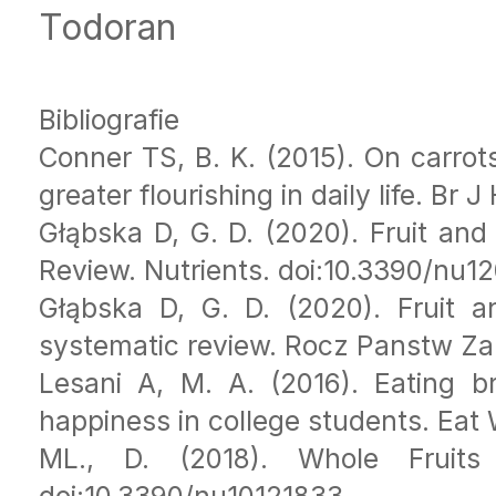
Todoran
Bibliografie
Conner TS, B. K. (2015). On carrots
greater flourishing in daily life. Br 
Głąbska D, G. D. (2020). Fruit an
Review. Nutrients. doi:10.3390/nu1
Głąbska D, G. D. (2020). Fruit a
systematic review. Rocz Panstw Zak
Lesani A, M. A. (2016). Eating br
happiness in college students. Eat
ML., D. (2018). Whole Fruits 
doi:10.3390/nu10121833