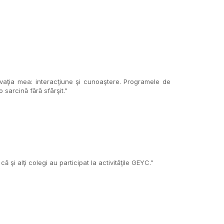
tivaţia mea: interacţiune şi cunoaştere. Programele de
 sarcină fără sfârşit.”
şi alţi colegi au participat la activităţile GEYC.”