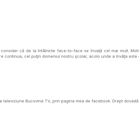
consider că de la întâlnirile face-to-face se învaţă cel mai mult. Mo
are continua, cel puţin domeniul nostru şcolar, acolo unde a învăţa este o
de televiziune Bucovina TV, prin pagina mea de facebook. Drept dovadă că 