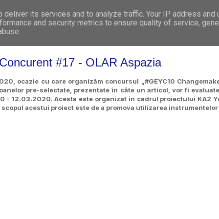
deliver its services and to analyze traffic. Your IP address and
WHO WE ARE
WHAT WE DO
GET INVOL
formance and security metrics to ensure quality of service, gen
 abuse.
ncurent #17 - OLAR Aspazia
e 2020, ocazie cu care organizăm concursul „#GEYC10 Changemaker
anelor pre-selectate, prezentate în câte un articol, vor fi evalua
020 - 12.03.2020.
Acesta este organizat în cadrul proiectului KA2 
 scopul acestui proiect este de a promova utilizarea instrumentelor di