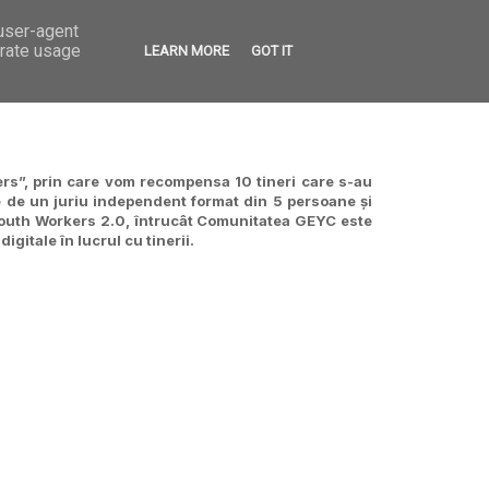
 user-agent
VED
CONTACT
OPEN CALLS
erate usage
LEARN MORE
GOT IT
s”, prin care vom recompensa 10 tineri care s-au
te de un juriu independent format din 5 persoane și
Youth Workers 2.0, întrucât Comunitatea GEYC este
gitale în lucrul cu tinerii.