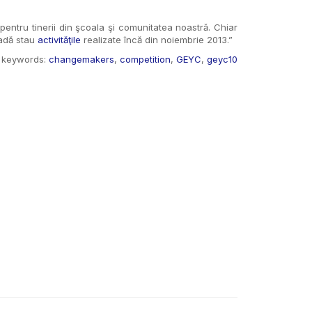
entru tinerii din şcoala şi comunitatea noastră. Chiar
vadă stau
activităţile
realizate încă din noiembrie 2013.”
keywords:
changemakers
,
competition
,
GEYC
,
geyc10