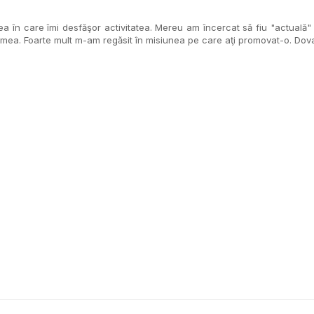
în care îmi desfăşor activitatea. Mereu am încercat să fiu "actuală" p
a mea. Foarte mult m-am regăsit în misiunea pe care aţi promovat-o. Do