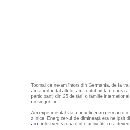
Tocmai ce ne-am întors din Germania, de la train
am aprofundat altele, am contribuit la crearea a 
participanți din 25 de țări, o familie internațion
un singur loc.
Am experimentat viața unui liceean german din pl
zilnice. Energizer-ul de dimineață era nelipsit d
aici
puteți vedea una dintre activități, ce a deven