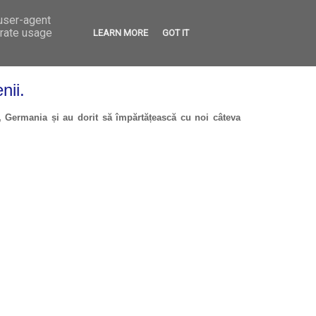
 user-agent
VED
CONTACT
OPEN CALLS
erate usage
LEARN MORE
GOT IT
nii.
r, Germania și au dorit să împărtățească cu noi câteva