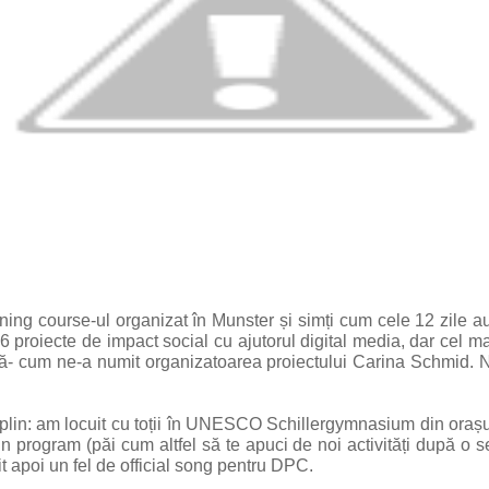
ing course-ul organizat în Munster și simți cum cele 12 zile au
6 proiecte de impact social cu ajutorul digital media, dar cel m
ală- cum ne-a numit organizatoarea proiectului Carina Schmid. Nu 
in: am locuit cu toții în UNESCO Schillergymnasium din orașul M
in program (păi cum altfel să te apuci de noi activități după o 
it apoi un fel de official song pentru DPC.