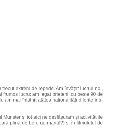
 trecut extrem de repede. Am învățat lucruri noi,
ai frumos lucru: am legat prietenii cu peste 90 de
am mai întâlnit atâtea naționalități diferite într-
unster și tot aici ne desfășuram și activitățiile
seară plină de bere germană!?) și în filmulețul de