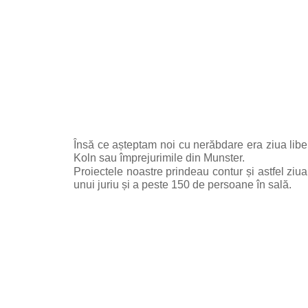
Însă ce așteptam noi cu nerăbdare era ziua libe
Koln sau împrejurimile din Munster.
Proiectele noastre prindeau contur și astfel ziu
unui juriu și a peste 150 de persoane în sală.