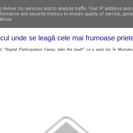
deliver its services and to analyze traffic. Your IP address and
WHO WE ARE
WHAT WE DO
GET INVOL
formance and security metrics to ensure quality of service, gen
 abuse.
ocul unde se leagă cele mai frumoase priete
ul "Digital Participation Camp: take the lead!" ce a avut loc în Munste