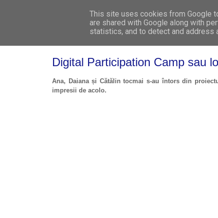
This site uses cookies from Google to 
are shared with Google along with per
statistics, and to detect and address
Digital Participation Camp sau l
Ana, Daiana și Cătălin tocmai s-au întors din proiect
impresii de acolo.