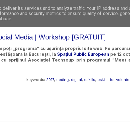
deliver its services and to analyze traffic. Your IP address and
WHO WE ARE
WHAT WE DO
GET INVOL
formance and security metrics to ensure quality of service, gen
 abuse.
ocial Media | Workshop [GRATUIT]
 poți „programa” cu ușurință propriul site web. Pe parcursul
esfășoara la București, la 
Spațiul Public European
 pe 12 oc
cu sprijinul Asociației Techsoup prin programul ”Meet 
keywords:
2017
,
coding
,
digital
,
eskills
,
eskills for volunt