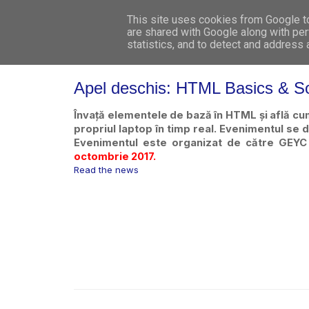
This site uses cookies from Google to 
are shared with Google along with per
statistics, and to detect and address
Apel deschis: HTML Basics & S
Învață elementele de bază în HTML și află cum
propriul laptop în timp real. Evenimentul se d
Evenimentul este organizat de către GEYC 
octombrie 2017.
Read the news