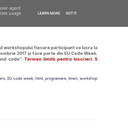
 user-agent
VED
CONTACT
OPEN CALLS
erate usage
LEARN MORE
GOT IT
 workshopului fiecare participant va lucra la 
tombrie 2017 și face parte din EU Code Week. 
and code”. 
Termen limită pentru înscrieri: 5 
eers
,
EU code week
,
html
,
programare
,
tineri
,
workshop