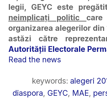
legii, GEYC este pregăti
neimplicați politic
care
organizarea alegerilor din
astăzi către reprezent
Autorității Electorale Per
Read the news
keywords:
alegeri 20
diaspora
,
GEYC
,
MAE
,
per