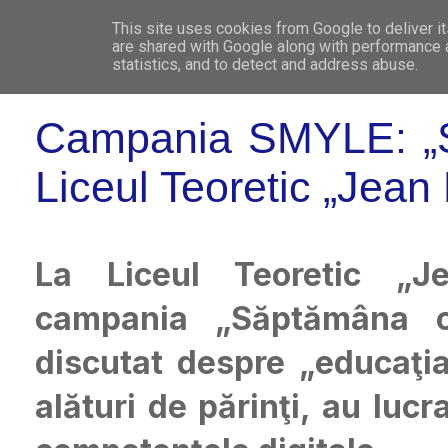
This site uses cookies from Google to deliver it
WHO 
are shared with Google along with performance a
statistics, and to detect and address abuse.
Campania SMYLE: „Să
Liceul Teoretic „Jean
La Liceul Teoretic „
campania „Săptămâna co
discutat despre „educaţia 
alături de părinţi, au luc