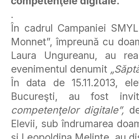
competenţele digitale.
.
În cadrul Campaniei SMYLE
Monnet”, împreună cu doam
Laura Ungureanu, au reali
evenimentul denumit
„Săpt
În data de 15.11.2013, el
Bucureşti, au fost invi
competenţelor digitale”,
de
Elevii, sub îndrumarea doa
şi Leopoldina Melinte, au di